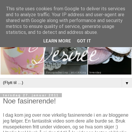
This site uses cookies from Google to deliver its services
and to analyze traffic. Your IP address and user-agent are
shared with Google along with performance and security
metrics to ensure quality of service, generate usage
statistics, and to detect and address abuse.
LEARN MORE
GOT IT
▼
torsdag 27. januar 2011
Noe fasinerende!
I dag kom jeg over noe virkelig fasinerende i en av bloggene
jeg følger. En fantastisk video som dere alle burde se. Bruk
musepekeren fritt under videoen, og se hva som skjer :)