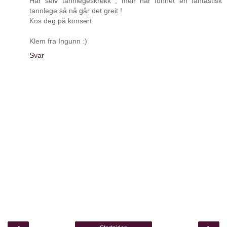
Har selv tannlegeskrekk , men har funnet en fantastisk
tannlege så nå går det greit !
Kos deg på konsert.
Klem fra Ingunn :)
Svar