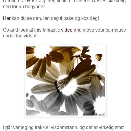
Utrolig bra! Husk å gi deg tid til å la videoen lastes skikkelig
ned før du begynner.
Her
kan du se den, len deg tilbake og kos deg!
Go and look at this fantastic
video
and move your pc-mouse
under the video!
I går var jeg og trakk ei visdomstann, og det er virkelig stort