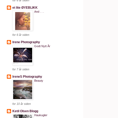
for 6 år siden
et lite ØYEBLIKK
And . . .
for 6 år siden
Irene Photography
Godt Nytt År
for 7 år siden
IreneS Photography
Beauty
for 10 år siden
Ketil Olsen Blogg
Haukugler