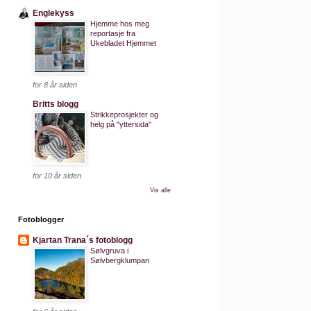
Englekyss
Hjemme hos meg
reportasje fra
Ukebladet Hjemmet
for 8 år siden
Britts blogg
Strikkeprosjekter og
helg på "yttersida"
for 10 år siden
Vis alle
Fotoblogger
Kjartan Trana´s fotoblogg
Sølvgruva i
Sølvbergklumpan