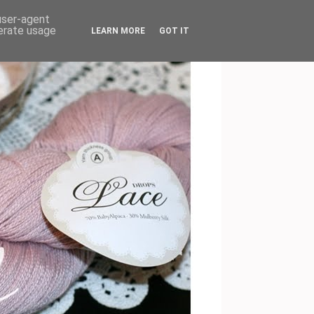
 user-agent
nerate usage
LEARN MORE
GOT IT