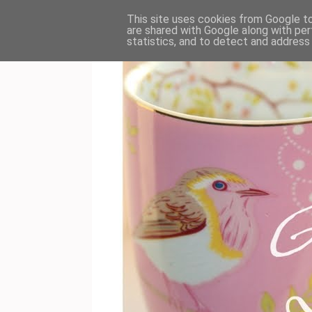
This site uses cookies from Google to 
are shared with Google along with per
statistics, and to detect and address