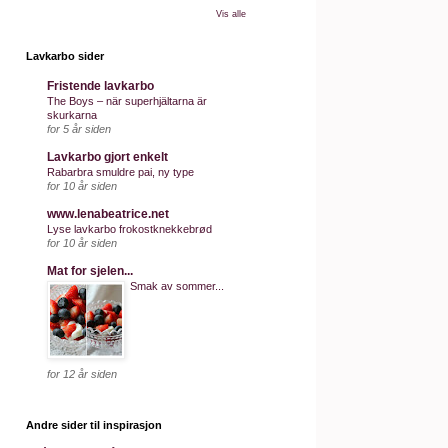
Vis alle
Lavkarbo sider
Fristende lavkarbo
The Boys – när superhjältarna är
skurkarna
for 5 år siden
Lavkarbo gjort enkelt
Rabarbra smuldre pai, ny type
for 10 år siden
www.lenabeatrice.net
Lyse lavkarbo frokostknekkebrød
for 10 år siden
Mat for sjelen...
Smak av sommer...
for 12 år siden
Andre sider til inspirasjon