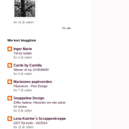
for 11 år siden
Vis alle
Min kort bloggliste
Inger Marie
Tid for bobler
for 2 år siden
Cards by Camilla
Winner of my GIVEAWAY
for 6 år siden
Mariannes papirverden.
Påskekort - Pion Design
for 7 år siden
Snuppeline Design
iOffer fadese. Historien om min uekte
LV veske.
for 9 år siden
Lena Katrine`s Scrappeskreppe
GDT Ett trykk - 02/2014
for 11 år siden