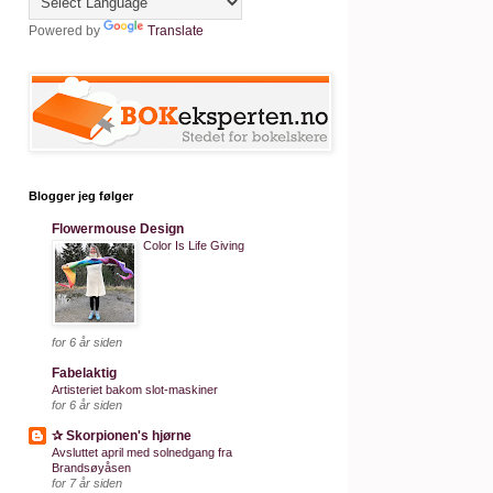
Powered by
Translate
Blogger jeg følger
Flowermouse Design
Color Is Life Giving
for 6 år siden
Fabelaktig
Artisteriet bakom slot-maskiner
for 6 år siden
✰ Skorpionen's hjørne
Avsluttet april med solnedgang fra
Brandsøyåsen
for 7 år siden