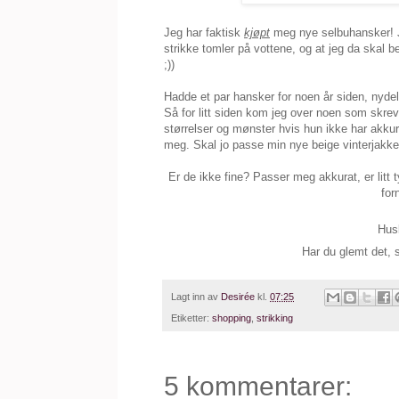
Jeg har faktisk
kjøpt
meg nye selbuhansker! Ja 
strikke tomler på vottene, og at jeg da skal b
;))
Hadde et par hansker for noen år siden, nydeli
Så for litt siden kom jeg over noen som skr
størrelser og mønster hvis hun ikke har akkurat
meg. Skal jo passe min nye beige vinterjakke,
Er de ikke fine? Passer meg akkurat, er litt 
for
Hus
Har du glemt det, 
Lagt inn av
Desirée
kl.
07:25
Etiketter:
shopping
,
strikking
5 kommentarer: