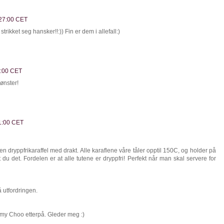
:27:00 CET
trikket seg hansker!!:)) Fin er dem i allefall:)
3:00 CET
ønster!
21:00 CET
en dryppfrikaraffel med drakt. Alle karaflene våre tåler opptil 150C, og holder på
du det. Fordelen er at alle tutene er dryppfri! Perfekt når man skal servere for
å utfordringen.
immy Choo etterpå. Gleder meg :)