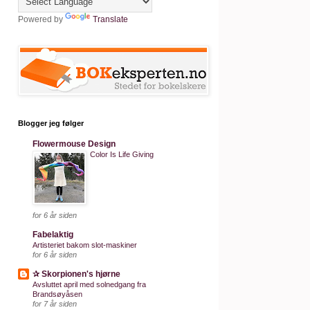
Powered by
Translate
Blogger jeg følger
Flowermouse Design
Color Is Life Giving
for 6 år siden
Fabelaktig
Artisteriet bakom slot-maskiner
for 6 år siden
✰ Skorpionen's hjørne
Avsluttet april med solnedgang fra
Brandsøyåsen
for 7 år siden