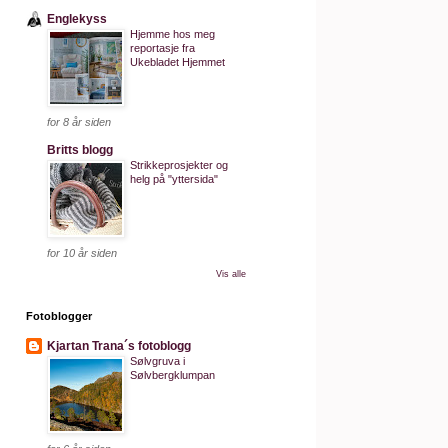
Englekyss
Hjemme hos meg
reportasje fra
Ukebladet Hjemmet
for 8 år siden
Britts blogg
Strikkeprosjekter og
helg på "yttersida"
for 10 år siden
Vis alle
Fotoblogger
Kjartan Trana´s fotoblogg
Sølvgruva i
Sølvbergklumpan