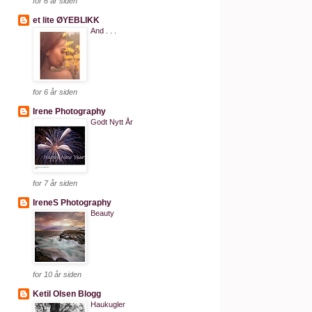
for 6 år siden
et lite ØYEBLIKK
And . . .
for 6 år siden
Irene Photography
Godt Nytt År
for 7 år siden
IreneS Photography
Beauty
for 10 år siden
Ketil Olsen Blogg
Haukugler