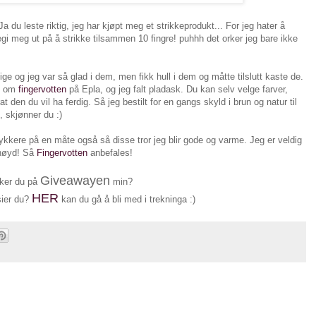
du leste riktig, jeg har kjøpt meg et strikkeprodukt... For jeg hater å
egi meg ut på å strikke tilsammen 10 fingre! puhhh det orker jeg bare ikke
ge og jeg var så glad i dem, men fikk hull i dem og måtte tilslutt kaste de.
ev om
fingervotten
på Epla, og jeg falt pladask. Du kan selv velge farver,
 den du vil ha ferdig. Så jeg bestilt for en gangs skyld i brun og natur til
 skjønner du :)
tykkere på en måte også så disse tror jeg blir gode og varme. Jeg er veldig
nøyd! Så
Fingervotten
anbefales!
Giveawayen
ker du på
min?
HER
sier du?
kan du gå å bli med i trekninga :)