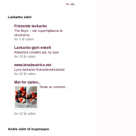
Vis alle
Lavkarbo sider
Fristende lavkarbo
The Boys – när superhjältarna är
skurkarna
for 5 år siden
Lavkarbo gjort enkelt
Rabarbra smuldre pai, ny type
for 10 år siden
www.lenabeatrice.net
Lyse lavkarbo frokostknekkebrød
for 10 år siden
Mat for sjelen...
Smak av sommer...
for 12 år siden
Andre sider til inspirasjon