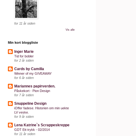
for 11 år siden
Vis alle
Min kort bloggliste
Inger Marie
Tid for bobler
for 2 år siden
Cards by Camilla
Winner of my GIVEAWAY
for 6 år siden
Mariannes papirverden.
Påskekort - Pion Design
for 7 år siden
Snuppeline Design
iOffer fadese. Historien om min uekte
LV veske.
for 9 år siden
Lena Katrine`s Scrappeskreppe
GDT Ett trykk - 02/2014
for 11 år siden