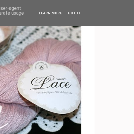
 user-agent
nerate usage
LEARN MORE
GOT IT