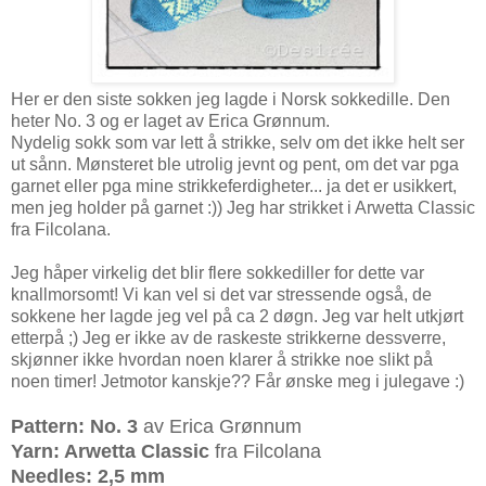
Her er den siste sokken jeg lagde i Norsk sokkedille. Den
heter No. 3 og er laget av Erica Grønnum.
Nydelig sokk som var lett å strikke, selv om det ikke helt ser
ut sånn. Mønsteret ble utrolig jevnt og pent, om det var pga
garnet eller pga mine strikkeferdigheter... ja det er usikkert,
men jeg holder på garnet :)) Jeg har strikket i Arwetta Classic
fra Filcolana.
Jeg håper virkelig det blir flere sokkediller for dette var
knallmorsomt! Vi kan vel si det var stressende også, de
sokkene her lagde jeg vel på ca 2 døgn. Jeg var helt utkjørt
etterpå ;) Jeg er ikke av de raskeste strikkerne dessverre,
skjønner ikke hvordan noen klarer å strikke noe slikt på
noen timer! Jetmotor kanskje?? Får ønske meg i julegave :)
Pattern: No. 3
av Erica Grønnum
Yarn: Arwetta Classic
fra Filcolana
Needles: 2,5 mm