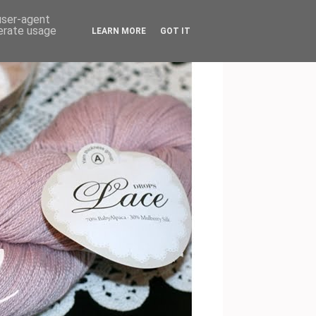
 user-agent
nerate usage
LEARN MORE
GOT IT