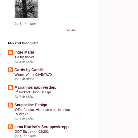
for 11 år siden
Vis alle
Min kort bloggliste
Inger Marie
Tid for bobler
for 2 år siden
Cards by Camilla
Winner of my GIVEAWAY
for 6 år siden
Mariannes papirverden.
Påskekort - Pion Design
for 7 år siden
Snuppeline Design
iOffer fadese. Historien om min uekte
LV veske.
for 9 år siden
Lena Katrine`s Scrappeskreppe
GDT Ett trykk - 02/2014
for 11 år siden