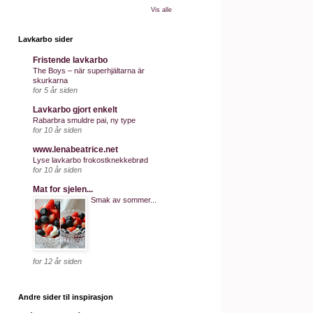
Vis alle
Lavkarbo sider
Fristende lavkarbo
The Boys – när superhjältarna är
skurkarna
for 5 år siden
Lavkarbo gjort enkelt
Rabarbra smuldre pai, ny type
for 10 år siden
www.lenabeatrice.net
Lyse lavkarbo frokostknekkebrød
for 10 år siden
Mat for sjelen...
Smak av sommer...
for 12 år siden
Andre sider til inspirasjon