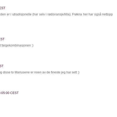
CEST
en er i utradisjonelle (har selv i rød/oransje/lilla). Frøkna her har også nettopp
CEST
t fargekombinasjonen :)
EST
g disse to Mariusene er noen av de fineste jeg har sett :)
23:05:00 CEST