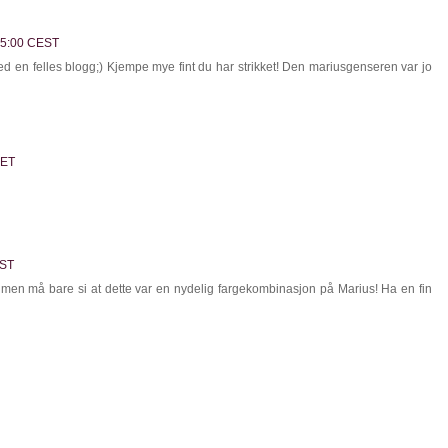
:35:00 CEST
ved en felles blogg;) Kjempe mye fint du har strikket! Den mariusgenseren var jo
CET
EST
, men må bare si at dette var en nydelig fargekombinasjon på Marius! Ha en fin