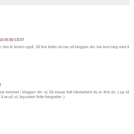
. 10:45:00 CEST
ar den til broren også. Så fine bilder du har på bloggen din, har kost meg med å
T
var kommet i bloggen din :o) Så masse flott håndarbeid du er flink du ;) og så
å se på :o) Jeg elsker flotte fotografier ;)