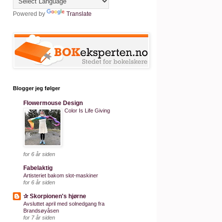
Powered by
Translate
Blogger jeg følger
Flowermouse Design
Color Is Life Giving
for 6 år siden
Fabelaktig
Artisteriet bakom slot-maskiner
for 6 år siden
✰ Skorpionen's hjørne
Avsluttet april med solnedgang fra
Brandsøyåsen
for 7 år siden