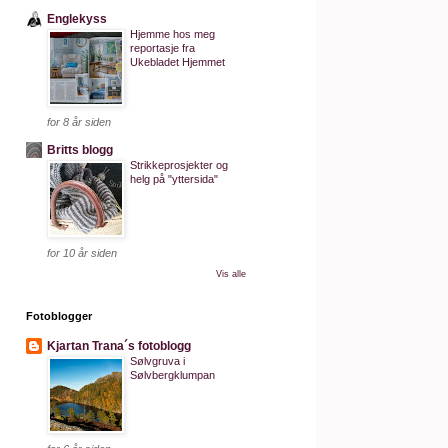
Englekyss
Hjemme hos meg
reportasje fra
Ukebladet Hjemmet
for 8 år siden
Britts blogg
Strikkeprosjekter og
helg på "yttersida"
for 10 år siden
Vis alle
Fotoblogger
Kjartan Trana´s fotoblogg
Sølvgruva i
Sølvbergklumpan