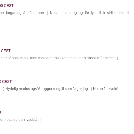
:00 CEST
e fargar også på denne :) Nesten som eg og får lyst til å strikke ein til
00 CEST
en er såpass mørk, men med den rosa kanten blir den absolutt "jentete" :-)
00 CEST
-) Nydelig marius også! Legger meg til som følger jeg :-) Ha en fin kveld!
ST
en rosa og den lyseblå :-)