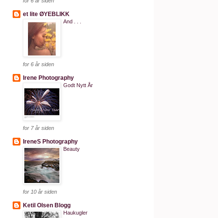
for 6 år siden
et lite ØYEBLIKK
And . . .
for 6 år siden
Irene Photography
Godt Nytt År
for 7 år siden
IreneS Photography
Beauty
for 10 år siden
Ketil Olsen Blogg
Haukugler