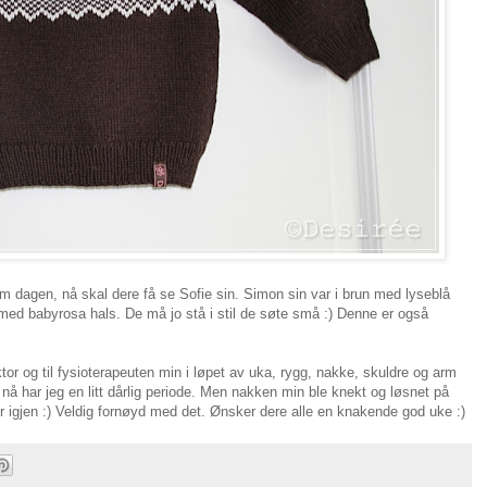
m dagen, nå skal dere få se Sofie sin. Simon sin var i brun med lyseblå
med babyrosa hals. De må jo stå i stil de søte små :) Denne er også
ktor og til fysioterapeuten min i løpet av uka, rygg, nakke, skuldre og arm
g nå har jeg en litt dårlig periode. Men nakken min ble knekt og løsnet på
r igjen :) Veldig fornøyd med det. Ønsker dere alle en knakende god uke :)