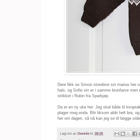
Dere fikk se Simon storebror sin marius her o
hals, og Sofie sin er i samme brunfarve men 
strikket i Rubin fra Sparkjøp.
Da er en ny uke her. Jeg skal både til kiropra
plager meg enda. Blir liksom aldri helt bra, o
her om dagen, så nå kan jeg se til begge side
Lagt inn av
Desirée
kl.
08:05