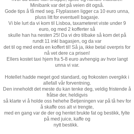
Minibank var det på veien dit også.
Gode tips å få med seg. Flyplassen ligger ca 10 euro unna,
pluss litt for eventuell bagasje.
Vi ble lurt da vi kom til Lisboa, taxameteret viste under 9
euro, og med 2 kofferter så
skulle han ha nesten 25! Da vi dro tilbake så kom det på
rundt 11 inkl bagasjen, og da var
det til og med enda en koffert til! Så ja, ikke betal overpris for
nå vet dere ca prisen!
Ellers kostet taxi hjem fra 5-8 euro avhengig av hvor langt
unna vi var.
Hotellet hadde meget god standard, og frokosten overgikk i
allefall vår forventning.
Den inneholdt det meste du kan tenke deg, veldig fristende å
fråtse der, heldigvis
så klarte vi å holde oss hehehe Betjeningen var på tå hev for
å skaffe oss alt vi trengte,
med en gang var de der og hentet brukte fat og bestikk, fylte
på med juice, kaffe og
nytt bestikk.