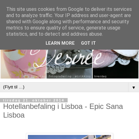
This site uses cookies from Google to deliver its services
and to analyze traffic. Your IP address and user-agent are
shared with Google along with performance and security
metrics to ensure quality of service, generate usage
statistics, and to detect and address abuse.
LEARN MORE
GOT IT
▼
tirsdag 21. oktober 2014
Hotellanbefaling i Lisboa - Epic Sana
Lisboa