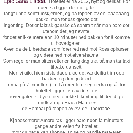
Epic Sana Lisboa
. Hotellet er fra 2012, nytt og delikat. For
noen så ligger det mulig for
langt unna sentrumskjernen, og på toppen av en laaaaaang
bakke, men for oss gjorde det
ingenting. Det er faktisk ganske så sentralt når man bare ser
utenom det jeg nevnte,
for det er ikke mere enn 10 minutter ned bakken for å komme
til hovedgaten
Avenida de Liberdade som fører rett ned mot Rossioplassen
og videre ned mot elven/havna.
Som regel er man sliten etter en lang dag ute, så man tar taxi
tilbake uansett.
Men vi gikk hjem siste dagen, og det var deilig trim opp
bakken og den gikk fort
unna på 7 minutter :) Lett å orientere seg derfra også, for
hotellet ligger i en av de store
hovedgatene i byen med direkte tilknytning til den digre
rundkjøringa Praca Marques
de Pombal på toppen av Av. de Liberdade.
Kjøpesenteret Amoreiras ligger bare noen få minutters
gange andre veien fra hotellet,
hvor du både kan shoppe, spise og handle matvarer.