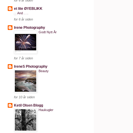
for 6 år siden
et lite ØYEBLIKK
And . . .
for 6 år siden
Irene Photography
Godt Nytt År
for 7 år siden
IreneS Photography
Beauty
for 10 år siden
Ketil Olsen Blogg
Haukugler