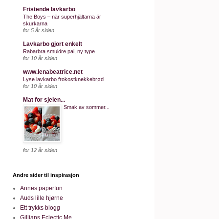
Fristende lavkarbo
The Boys – när superhjältarna är
skurkarna
for 5 år siden
Lavkarbo gjort enkelt
Rabarbra smuldre pai, ny type
for 10 år siden
www.lenabeatrice.net
Lyse lavkarbo frokostknekkebrød
for 10 år siden
Mat for sjelen...
Smak av sommer...
for 12 år siden
Andre sider til inspirasjon
Annes paperfun
Auds lille hjørne
Ett trykks blogg
Gillians Eclectic Me