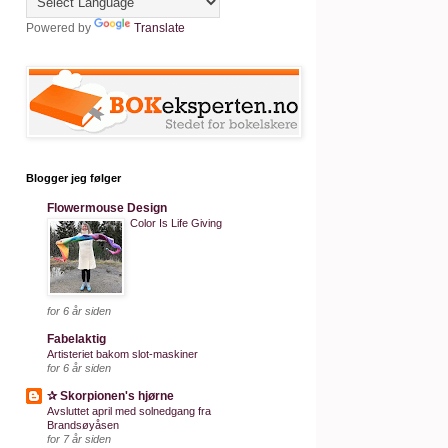
Powered by
Translate
Blogger jeg følger
Flowermouse Design
Color Is Life Giving
for 6 år siden
Fabelaktig
Artisteriet bakom slot-maskiner
for 6 år siden
✰ Skorpionen's hjørne
Avsluttet april med solnedgang fra
Brandsøyåsen
for 7 år siden