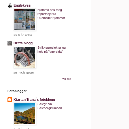
Englekyss
Hjemme hos meg
reportasje fra
Ukebladet Hjemmet
for 8 år siden
Britts blogg
Strikkeprosjekter og
helg på "yttersida"
for 10 år siden
Vis alle
Fotoblogger
Kjartan Trana´s fotoblogg
Sølvgruva i
Sølvbergklumpan