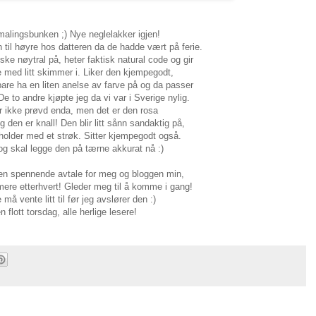
i malingsbunken ;) Nye neglelakker igjen!
 til høyre hos datteren da de hadde vært på ferie.
ske nøytral på, heter faktisk natural code og gir
 med litt skimmer i. Liker den kjempegodt,
 bare ha en liten anelse av farve på og da passer
De to andre kjøpte jeg da vi var i Sverige nylig.
r ikke prøvd enda, men det er den rosa
 den er knall! Den blir litt sånn sandaktig på,
 holder med et strøk. Sitter kjempegodt også.
 og skal legge den på tærne akkurat nå :)
 en spennende avtale for meg og bloggen min,
 mere etterhvert! Gleder meg til å komme i gang!
må vente litt til før jeg avslører den :)
n flott torsdag, alle herlige lesere!