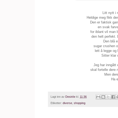
Litt nytt 
Heldige meg fikk den
Den er faktisk gan
en svak farve
for iblant vil man
den helt perfekt. 
Den blå e
sugar crushen og
lett å legge og
Sitter klar
Jeg har inngått
skal fortelle dere
Men dere 
Ha e
Lagt inn av
Desirée
kl.
11:36
Etiketter:
diverse
,
shopping