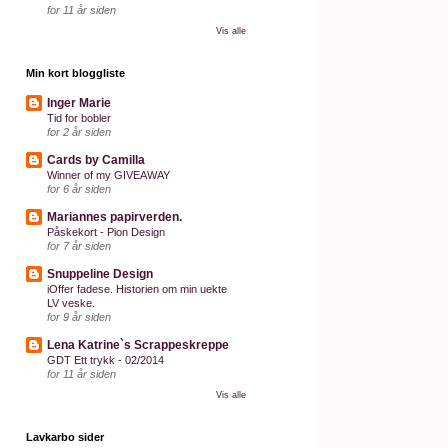
for 11 år siden
Vis alle
Min kort bloggliste
Inger Marie
Tid for bobler
for 2 år siden
Cards by Camilla
Winner of my GIVEAWAY
for 6 år siden
Mariannes papirverden.
Påskekort - Pion Design
for 7 år siden
Snuppeline Design
iOffer fadese. Historien om min uekte
LV veske.
for 9 år siden
Lena Katrine`s Scrappeskreppe
GDT Ett trykk - 02/2014
for 11 år siden
Vis alle
Lavkarbo sider