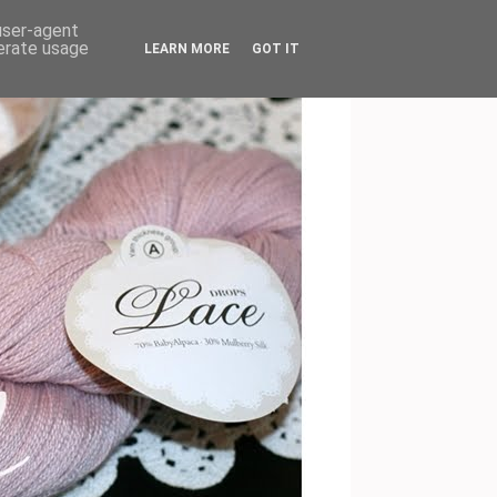
 user-agent
nerate usage
LEARN MORE
GOT IT