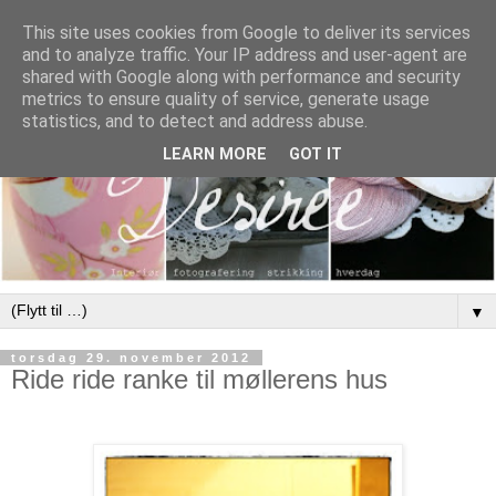
This site uses cookies from Google to deliver its services
and to analyze traffic. Your IP address and user-agent are
shared with Google along with performance and security
metrics to ensure quality of service, generate usage
statistics, and to detect and address abuse.
LEARN MORE
GOT IT
▼
torsdag 29. november 2012
Ride ride ranke til møllerens hus