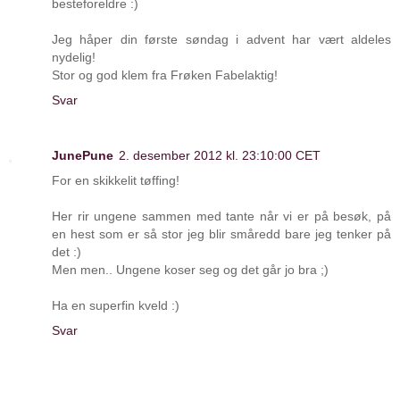
besteforeldre :)
Jeg håper din første søndag i advent har vært aldeles
nydelig!
Stor og god klem fra Frøken Fabelaktig!
Svar
JunePune
2. desember 2012 kl. 23:10:00 CET
For en skikkelit tøffing!
Her rir ungene sammen med tante når vi er på besøk, på
en hest som er så stor jeg blir småredd bare jeg tenker på
det :)
Men men.. Ungene koser seg og det går jo bra ;)
Ha en superfin kveld :)
Svar