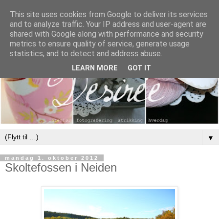
This site uses cookies from Google to deliver its services
and to analyze traffic. Your IP address and user-agent are
shared with Google along with performance and security
metrics to ensure quality of service, generate usage
statistics, and to detect and address abuse.
LEARN MORE
GOT IT
▼
mandag 1. oktober 2012
Skoltefossen i Neiden