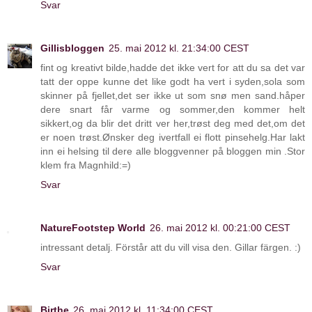
Svar
Gillisbloggen
25. mai 2012 kl. 21:34:00 CEST
fint og kreativt bilde,hadde det ikke vert for att du sa det var
tatt der oppe kunne det like godt ha vert i syden,sola som
skinner på fjellet,det ser ikke ut som snø men sand.håper
dere snart får varme og sommer,den kommer helt
sikkert,og da blir det dritt ver her,trøst deg med det,om det
er noen trøst.Ønsker deg ivertfall ei flott pinsehelg.Har lakt
inn ei helsing til dere alle bloggvenner på bloggen min .Stor
klem fra Magnhild:=)
Svar
NatureFootstep World
26. mai 2012 kl. 00:21:00 CEST
intressant detalj. Förstår att du vill visa den. Gillar färgen. :)
Svar
Birthe
26. mai 2012 kl. 11:34:00 CEST