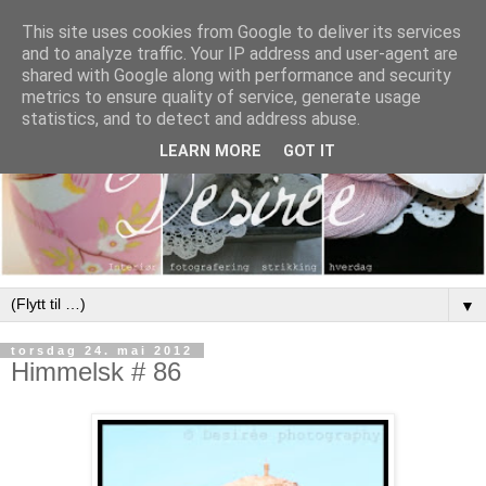
This site uses cookies from Google to deliver its services
and to analyze traffic. Your IP address and user-agent are
shared with Google along with performance and security
metrics to ensure quality of service, generate usage
statistics, and to detect and address abuse.
LEARN MORE
GOT IT
▼
torsdag 24. mai 2012
Himmelsk # 86