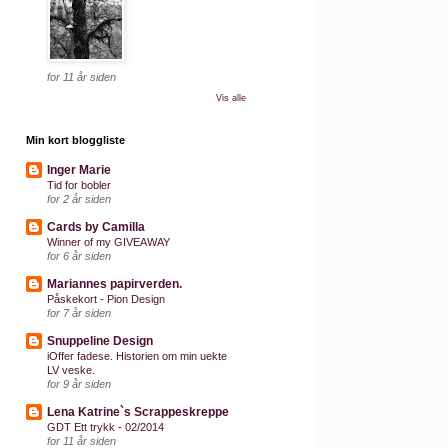
for 11 år siden
Vis alle
Min kort bloggliste
Inger Marie
Tid for bobler
for 2 år siden
Cards by Camilla
Winner of my GIVEAWAY
for 6 år siden
Mariannes papirverden.
Påskekort - Pion Design
for 7 år siden
Snuppeline Design
iOffer fadese. Historien om min uekte
LV veske.
for 9 år siden
Lena Katrine`s Scrappeskreppe
GDT Ett trykk - 02/2014
for 11 år siden