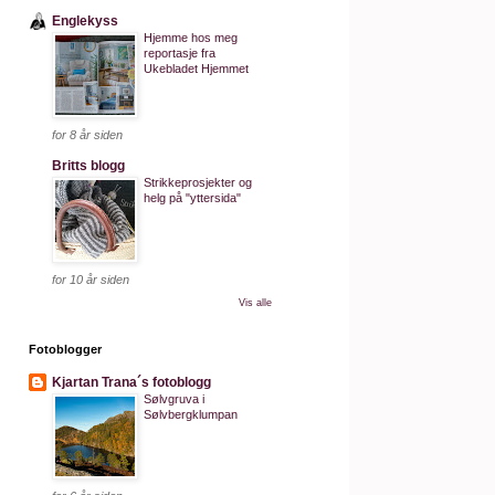
Englekyss
Hjemme hos meg
reportasje fra
Ukebladet Hjemmet
for 8 år siden
Britts blogg
Strikkeprosjekter og
helg på "yttersida"
for 10 år siden
Vis alle
Fotoblogger
Kjartan Trana´s fotoblogg
Sølvgruva i
Sølvbergklumpan