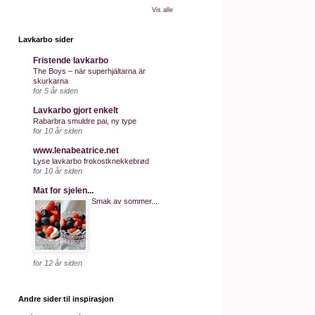
Vis alle
Lavkarbo sider
Fristende lavkarbo
The Boys – när superhjältarna är
skurkarna
for 5 år siden
Lavkarbo gjort enkelt
Rabarbra smuldre pai, ny type
for 10 år siden
www.lenabeatrice.net
Lyse lavkarbo frokostknekkebrød
for 10 år siden
Mat for sjelen...
Smak av sommer...
for 12 år siden
Andre sider til inspirasjon