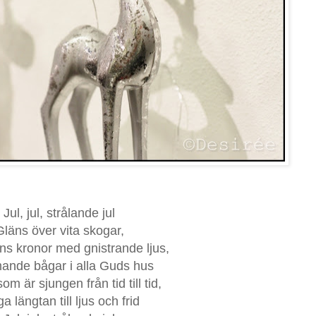
Jul, jul, strålande jul
Gläns över vita skogar,
s kronor med gnistrande ljus,
ande bågar i alla Guds hus
m är sjungen från tid till tid,
a längtan till ljus och frid