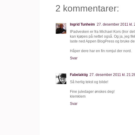
2 kommentarer:
Ingrid Tunheim
27. desember 2011 kl.
IPadvesken er fra Michael Kors (tror det
kan kjøpes på nettet også. Og ja, jeg fik
laste ned Appen BlogPress og bruke de
Håper dere har en fin romjul der nord.
Svar
Fabelaktig
27. desember 2011 kl. 21:
Så herlig tekst og bilde!
Fine juledager ønskes deg!
klemklem
Svar