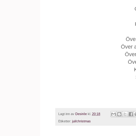
Över
Över 
Över
Öve
Lagt inn av
Desirée
kl.
20:18
Etiketter:
jul/christmas