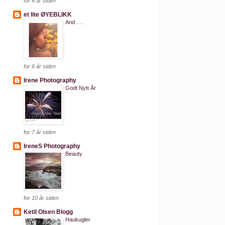
for 6 år siden
et lite ØYEBLIKK
And . . .
for 6 år siden
Irene Photography
Godt Nytt År
for 7 år siden
IreneS Photography
Beauty
for 10 år siden
Ketil Olsen Blogg
Haukugler