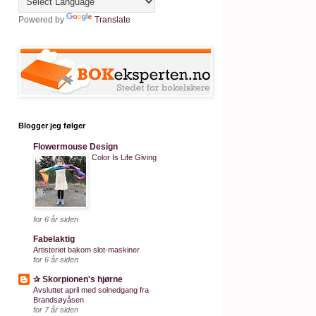
Powered by
Translate
Blogger jeg følger
Flowermouse Design
Color Is Life Giving
for 6 år siden
Fabelaktig
Artisteriet bakom slot-maskiner
for 6 år siden
✰ Skorpionen's hjørne
Avsluttet april med solnedgang fra
Brandsøyåsen
for 7 år siden