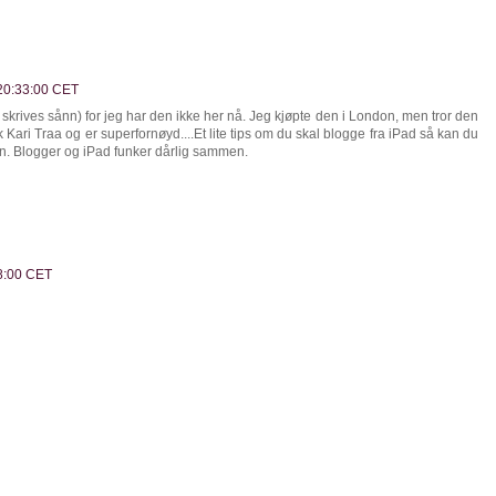
 20:33:00 CET
 skrives sånn) for jeg har den ikke her nå. Jeg kjøpte den i London, men tror den
k Kari Traa og er superfornøyd....Et lite tips om du skal blogge fra iPad så kan du
n. Blogger og iPad funker dårlig sammen.
28:00 CET