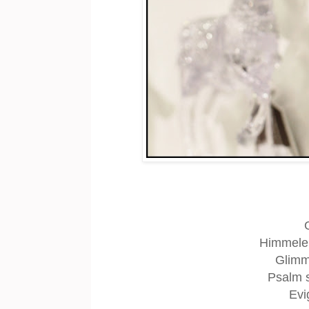
Himmelen
Glimm
Psalm so
Evig