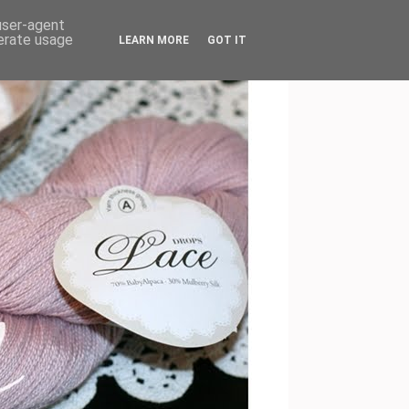
 user-agent
nerate usage
LEARN MORE
GOT IT