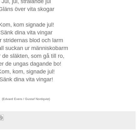
Jul, jul, strålande jul
Gläns över vita skogar
Kom, kom signade jul!
Sänk dina vita vingar
 stridernas blod och larm
all suckan ur människobarm
 de släkten, som gå till ro,
r de ungas dagande bo!
Kom, kom, signade jul!
Sänk dina vita vingar!
(Edvard Evers / Gustaf Nordqvist) 