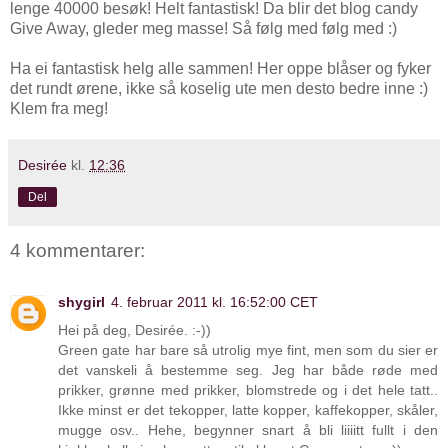
lenge 40000 besøk! Helt fantastisk! Da blir det blog candy
Give Away, gleder meg masse! Så følg med følg med :)
Ha ei fantastisk helg alle sammen! Her oppe blåser og fyker
det rundt ørene, ikke så koselig ute men desto bedre inne :)
Klem fra meg!
Desirée
kl.
12:36
Del
4 kommentarer:
shygirl
4. februar 2011 kl. 16:52:00 CET
Hei på deg, Desirée. :-))
Green gate har bare så utrolig mye fint, men som du sier er
det vanskeli å bestemme seg. Jeg har både røde med
prikker, grønne med prikker, blomstrede og i det hele tatt..
Ikke minst er det tekopper, latte kopper, kaffekopper, skåler,
mugge osv.. Hehe, begynner snart å bli liiiitt fullt i den