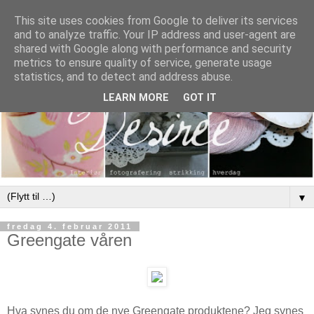
This site uses cookies from Google to deliver its services
and to analyze traffic. Your IP address and user-agent are
shared with Google along with performance and security
metrics to ensure quality of service, generate usage
statistics, and to detect and address abuse.
LEARN MORE
GOT IT
▼
fredag 4. februar 2011
Greengate våren
Hva synes du om de nye Greengate produktene? Jeg synes