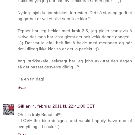
kjøkkenhylla jeg har satt av til akkurat Green gate.. :-))
Nydelig sjal du har strikket, forresten. Det så stort og godt ut
og garnet er vel et slikt som ikke klør?
Teppet har jeg heklet med krok 3.5, jeg pleier vanligvis å
skrive det men har visst glemt det helt vekk denne gangen..
:-)) Det var iallefall helt fint å hekle med merinoen og når
det i tillegg ikke klør så er det jo perfekt. :))
Ang. strikkekafe, selvsagt har jeg jobb akkurat den dagen
så det passet desverre dårlig. ://
Ha en fin dag!
Svar
Gillian
4. februar 2011 kl. 22:41:00 CET
Oh it is truly Beautiful!!!
I LOVE the blue designs, and would happily have one of
everything if I could! :)