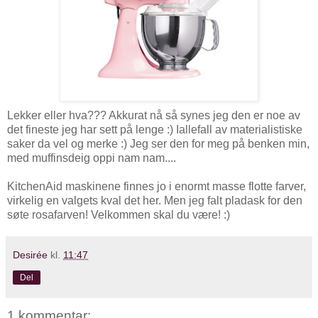
Lekker eller hva??? Akkurat nå så synes jeg den er noe av
det fineste jeg har sett på lenge :) Iallefall av materialistiske
saker da vel og merke :) Jeg ser den for meg på benken min,
med muffinsdeig oppi nam nam....
KitchenAid maskinene finnes jo i enormt masse flotte farver,
virkelig en valgets kval det her. Men jeg falt pladask for den
søte rosafarven! Velkommen skal du være! :)
Desirée
kl.
11:47
Del
1 kommentar: