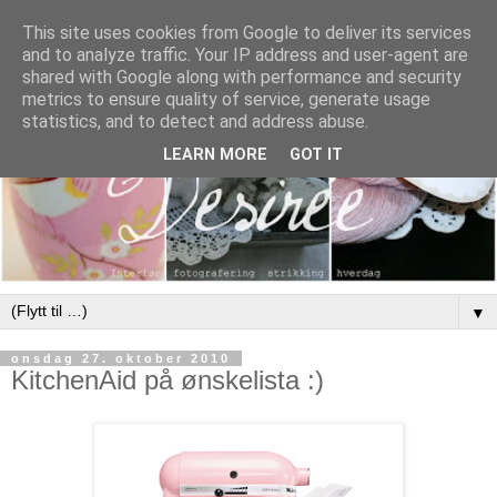
This site uses cookies from Google to deliver its services
and to analyze traffic. Your IP address and user-agent are
shared with Google along with performance and security
metrics to ensure quality of service, generate usage
statistics, and to detect and address abuse.
LEARN MORE
GOT IT
▼
onsdag 27. oktober 2010
KitchenAid på ønskelista :)