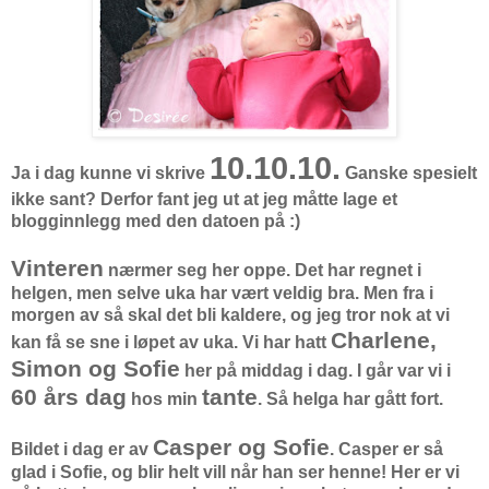
10.10.10.
Ja i dag kunne vi skrive
Ganske spesielt
ikke sant? Derfor fant jeg ut at jeg måtte lage et
blogginnlegg med den datoen på :)
Vinteren
nærmer seg her oppe. Det har regnet i
helgen, men selve uka har vært veldig bra. Men fra i
morgen av så skal det bli kaldere, og jeg tror nok at vi
Charlene,
kan få se sne i løpet av uka. Vi har hatt
Simon og Sofie
her på middag i dag. I går var vi i
60 års dag
tante
hos min
. Så helga har gått fort.
Casper og Sofie
Bildet i dag er av
. Casper er så
glad i Sofie, og blir helt vill når han ser henne! Her er vi