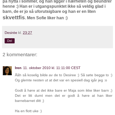
på hytta i sommer, og han ligger i nærheten og beundrer
henne :) Han er i utgangspunktet ikke så veldig glad i
barn, de er jo så uforutsigbare og han er en liten
skvettfis
. Men Sofie liker han :)
Desirée
kl.
23:27
Del
2 kommentarer:
Iren
11. oktober 2010 kl. 11:11:00 CEST
Ååh så koselig bilde av de to Desiree :) Så søte begge to :)
Og glemte nesten ut at det var en spesiell dag igår jeg :o
Godt å høre at det ikke bare er Maja som ikke liker barn ;)
Det er litt dumt men det er godt å høre at han liker
barnebarnet ditt ;)
Ha en flott uke :)