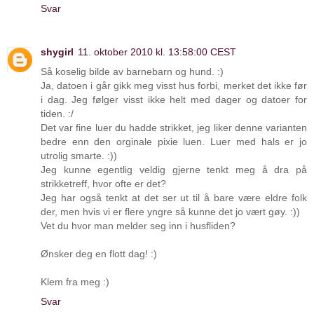
Svar
shygirl
11. oktober 2010 kl. 13:58:00 CEST
Så koselig bilde av barnebarn og hund. :)
Ja, datoen i går gikk meg visst hus forbi, merket det ikke før
i dag. Jeg følger visst ikke helt med dager og datoer for
tiden. :/
Det var fine luer du hadde strikket, jeg liker denne varianten
bedre enn den orginale pixie luen. Luer med hals er jo
utrolig smarte. :))
Jeg kunne egentlig veldig gjerne tenkt meg å dra på
strikketreff, hvor ofte er det?
Jeg har også tenkt at det ser ut til å bare være eldre folk
der, men hvis vi er flere yngre så kunne det jo vært gøy. :))
Vet du hvor man melder seg inn i husfliden?
Ønsker deg en flott dag! :)
Klem fra meg :)
Svar