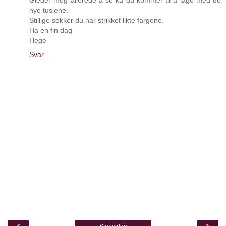
Gleder meg allerede å se ka du kommer til å lage med de
nye tusjene.
Stillige sokker du har strikket likte fargene.
Ha en fin dag
Hege
Svar
‹
›