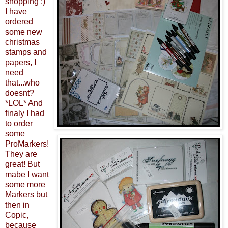
shopping :)
I have
ordered
some new
christmas
stamps and
papers, I
need
that...who
doesnt?
*LOL* And
finaly I had
to order
some
ProMarkers!
They are
great! But
mabe I want
some more
Markers but
then in
Copic,
because